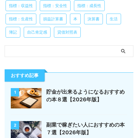
指標：収益性
指標：安全性
指標：成長性
指標：生産性
損益計算書
本
決算書
生活
簿記
自己肯定感
貸借対照表
おすすめ記事
貯金が出来るようになるおすすめ
1
の本８選【2026年版】
副業で稼ぎたい人におすすめの本
2
７選【2026年版】