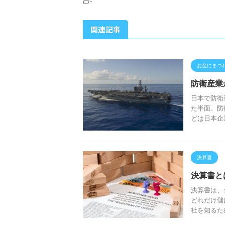
-
関連記事
お金にまつ
防衛産業
日本で防衛
た半面、防
どは日本企
決算書
決算書と
決算書は、
どれだけ儲
社を知るため