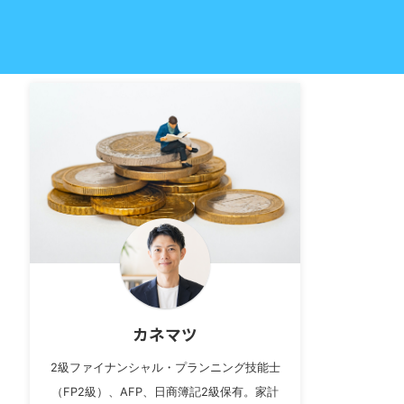
カネマツ
2級ファイナンシャル・プランニング技能士
（FP2級）、AFP、日商簿記2級保有。家計