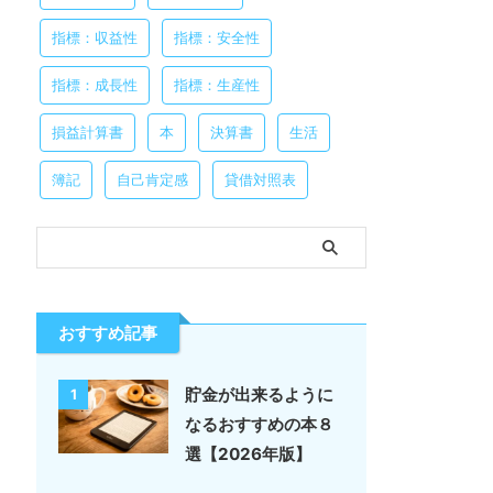
指標：収益性
指標：安全性
指標：成長性
指標：生産性
損益計算書
本
決算書
生活
簿記
自己肯定感
貸借対照表
おすすめ記事
貯金が出来るように
1
なるおすすめの本８
選【2026年版】