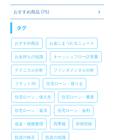
おすすめ商品 (75)
タグ
おすすめ商品
お金にまつわるニュース
お金持ちの知識
キャッシュフロー計算書
テクニカル分析
ファンダメンタル分析
フラット35
住宅ローン：借りる
住宅ローン：借入先
住宅ローン：審査
住宅ローン：返済
住宅ローン：金利
借金・債務整理
四季報
所得控除
投資の格言
投資の知識