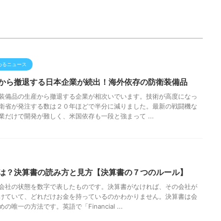
わるニュース
から撤退する日本企業が続出！海外依存の防衛装備品
装備品の生産から撤退する企業が相次いでいます。技術が高度になっ
衛省が発注する数は２０年ほどで半分に減りました。最新の戦闘機な
業だけで開発が難しく、米国依存も一段と強まって ...
は？決算書の読み方と見方【決算書の７つのルール】
会社の状態を数字で表したものです。決算書がなければ、その会社が
けていて、どれだけお金を持っているのかわかりません。決算書は会
の唯一の方法です。英語で「Financial ...