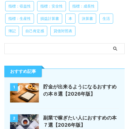
指標：収益性
指標：安全性
指標：成長性
指標：生産性
損益計算書
本
決算書
生活
簿記
自己肯定感
貸借対照表
おすすめ記事
貯金が出来るようになるおすすめ
1
の本８選【2026年版】
副業で稼ぎたい人におすすめの本
2
７選【2026年版】