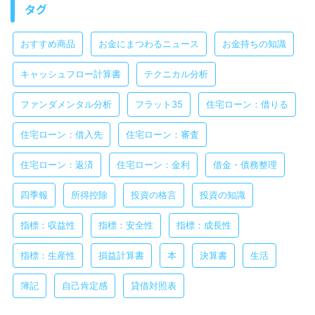
タグ
おすすめ商品
お金にまつわるニュース
お金持ちの知識
キャッシュフロー計算書
テクニカル分析
ファンダメンタル分析
フラット35
住宅ローン：借りる
住宅ローン：借入先
住宅ローン：審査
住宅ローン：返済
住宅ローン：金利
借金・債務整理
四季報
所得控除
投資の格言
投資の知識
指標：収益性
指標：安全性
指標：成長性
指標：生産性
損益計算書
本
決算書
生活
簿記
自己肯定感
貸借対照表