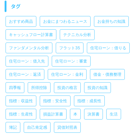
タグ
おすすめ商品
お金にまつわるニュース
お金持ちの知識
キャッシュフロー計算書
テクニカル分析
ファンダメンタル分析
フラット35
住宅ローン：借りる
住宅ローン：借入先
住宅ローン：審査
住宅ローン：返済
住宅ローン：金利
借金・債務整理
四季報
所得控除
投資の格言
投資の知識
指標：収益性
指標：安全性
指標：成長性
指標：生産性
損益計算書
本
決算書
生活
簿記
自己肯定感
貸借対照表