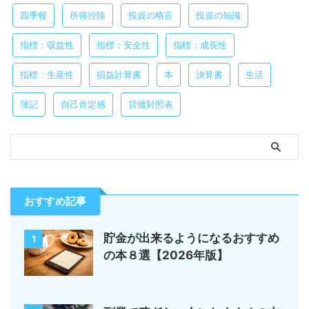
四季報
所得控除
投資の格言
投資の知識
指標：収益性
指標：安全性
指標：成長性
指標：生産性
損益計算書
本
決算書
生活
簿記
自己肯定感
貸借対照表
おすすめ記事
貯金が出来るようになるおすすめ
1
の本８選【2026年版】