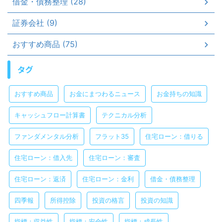
借金・債務整理 (28)
証券会社 (9)
おすすめ商品 (75)
タグ
おすすめ商品
お金にまつわるニュース
お金持ちの知識
キャッシュフロー計算書
テクニカル分析
ファンダメンタル分析
フラット35
住宅ローン：借りる
住宅ローン：借入先
住宅ローン：審査
住宅ローン：返済
住宅ローン：金利
借金・債務整理
四季報
所得控除
投資の格言
投資の知識
指標：収益性
指標：安全性
指標：成長性