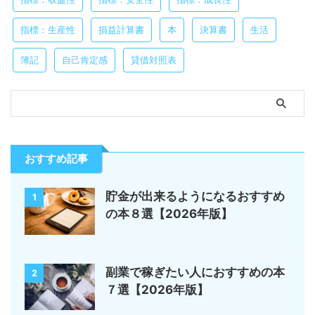
指標：生産性
損益計算書
本
決算書
生活
簿記
自己肯定感
貸借対照表
おすすめ記事
貯金が出来るようになるおすすめ
1
の本８選【2026年版】
副業で稼ぎたい人におすすめの本
2
７選【2026年版】