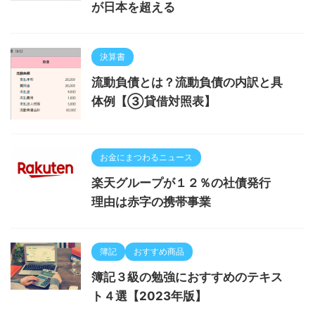
が日本を超える
決算書
流動負債とは？流動負債の内訳と具
体例【③貸借対照表】
お金にまつわるニュース
楽天グループが１２％の社債発行
理由は赤字の携帯事業
簿記
おすすめ商品
簿記３級の勉強におすすめのテキス
ト４選【2023年版】