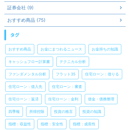
証券会社 (9)
おすすめ商品 (75)
タグ
おすすめ商品
お金にまつわるニュース
お金持ちの知識
キャッシュフロー計算書
テクニカル分析
ファンダメンタル分析
フラット35
住宅ローン：借りる
住宅ローン：借入先
住宅ローン：審査
住宅ローン：返済
住宅ローン：金利
借金・債務整理
四季報
所得控除
投資の格言
投資の知識
指標：収益性
指標：安全性
指標：成長性