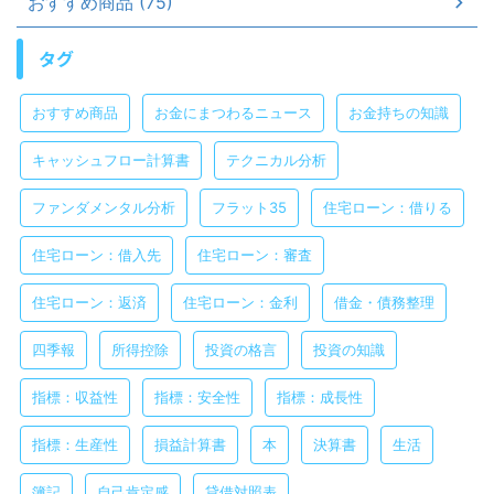
おすすめ商品 (75)
タグ
おすすめ商品
お金にまつわるニュース
お金持ちの知識
キャッシュフロー計算書
テクニカル分析
ファンダメンタル分析
フラット35
住宅ローン：借りる
住宅ローン：借入先
住宅ローン：審査
住宅ローン：返済
住宅ローン：金利
借金・債務整理
四季報
所得控除
投資の格言
投資の知識
指標：収益性
指標：安全性
指標：成長性
指標：生産性
損益計算書
本
決算書
生活
簿記
自己肯定感
貸借対照表