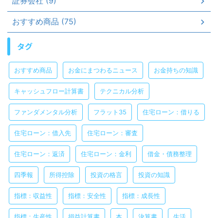
証券会社 (9)
おすすめ商品 (75)
タグ
おすすめ商品
お金にまつわるニュース
お金持ちの知識
キャッシュフロー計算書
テクニカル分析
ファンダメンタル分析
フラット35
住宅ローン：借りる
住宅ローン：借入先
住宅ローン：審査
住宅ローン：返済
住宅ローン：金利
借金・債務整理
四季報
所得控除
投資の格言
投資の知識
指標：収益性
指標：安全性
指標：成長性
指標：生産性
損益計算書
本
決算書
生活