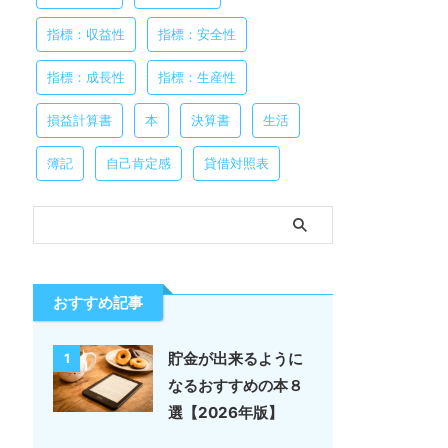
指標：収益性
指標：安全性
指標：成長性
指標：生産性
損益計算書
本
決算書
生活
簿記
自己肯定感
貸借対照表
おすすめ記事
貯金が出来るように
1
なるおすすめの本８
選【2026年版】