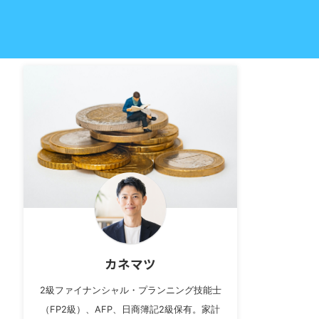
カネマツ
2級ファイナンシャル・プランニング技能士
（FP2級）、AFP、日商簿記2級保有。家計