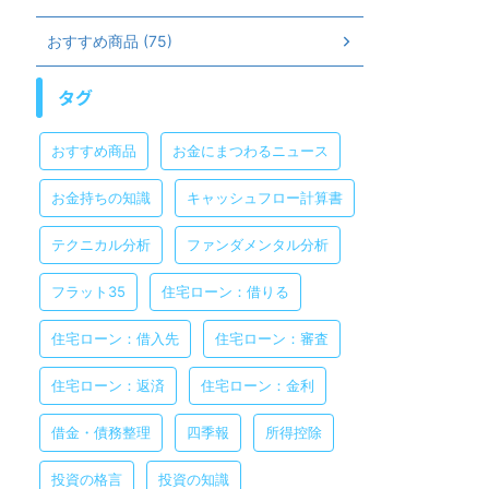
おすすめ商品 (75)
タグ
おすすめ商品
お金にまつわるニュース
お金持ちの知識
キャッシュフロー計算書
テクニカル分析
ファンダメンタル分析
フラット35
住宅ローン：借りる
住宅ローン：借入先
住宅ローン：審査
住宅ローン：返済
住宅ローン：金利
借金・債務整理
四季報
所得控除
投資の格言
投資の知識