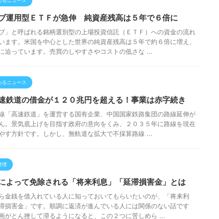
ブ運用型ＥＴＦが急伸 純資産残高は５年で６倍に
ブ」と呼ばれる銘柄選別型の上場投資信託（ＥＴＦ）への資金の流れ
います。米国を中心とした世界の純資産残高は５年で約６倍に増え、
に迫っています。売買のしやすさやコストの低さな ...
わるニュース
速鉄道の借金が１２０兆円を超える！事業は赤字続き
線「高速鉄道」を運営する国有企業、中国国家鉄路集団の路線延伸が
ん。景気底上げを目指す政府の意向をくみ、２０３５年に路線を現在
やす方針です。しかし、無軌道な拡大で不採算路線 ...
整理
によって免除される「将来利息」「延滞損害金」とは
ら金銭を借入れている人に知っておいてもらいたいのが、「将来利
滞損害金」です。順調に返済が進んでいる人には関係のない話です
画がとん挫して滞るようになると、この２つに苦しめら ...