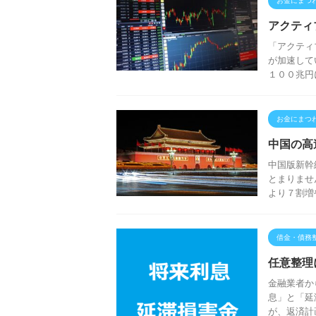
アクティ
「アクティ
が加速して
１００兆円
お金にまつ
中国の高
中国版新幹
とまりませ
より７割増
借金・債務
任意整理
金融業者か
息」と「延
が、返済計