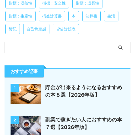
指標：収益性
指標：安全性
指標：成長性
指標：生産性
損益計算書
本
決算書
生活
簿記
自己肯定感
貸借対照表
おすすめ記事
貯金が出来るようになるおすすめ
1
の本８選【2026年版】
副業で稼ぎたい人におすすめの本
2
７選【2026年版】