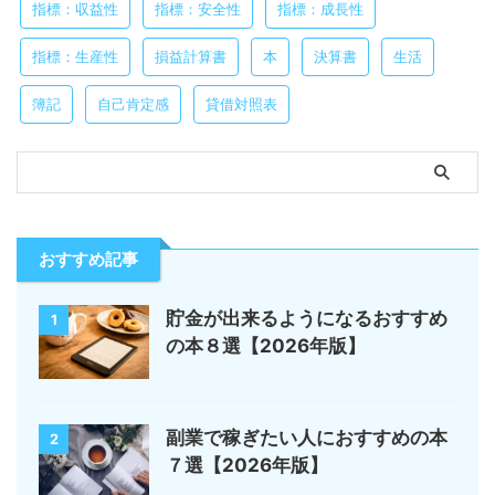
指標：収益性
指標：安全性
指標：成長性
指標：生産性
損益計算書
本
決算書
生活
簿記
自己肯定感
貸借対照表
おすすめ記事
貯金が出来るようになるおすすめ
1
の本８選【2026年版】
副業で稼ぎたい人におすすめの本
2
７選【2026年版】