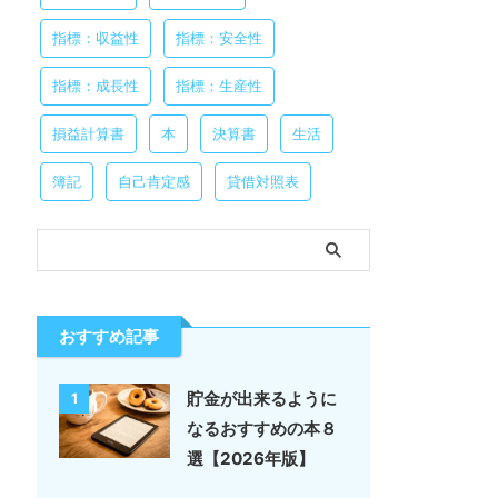
指標：収益性
指標：安全性
指標：成長性
指標：生産性
損益計算書
本
決算書
生活
簿記
自己肯定感
貸借対照表
おすすめ記事
貯金が出来るように
1
なるおすすめの本８
選【2026年版】