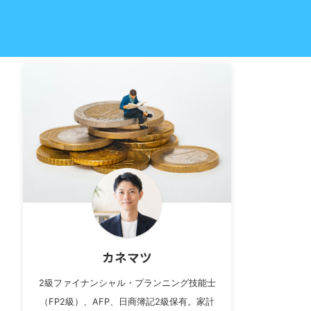
カネマツ
2級ファイナンシャル・プランニング技能士
（FP2級）、AFP、日商簿記2級保有。家計