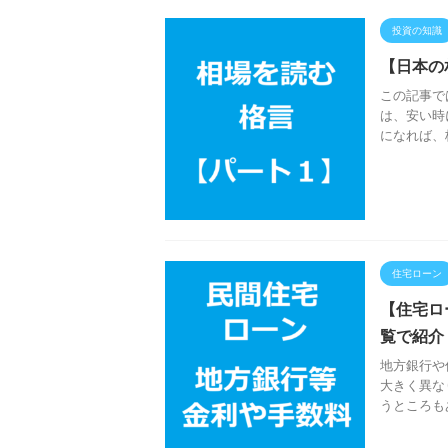
投資の知識
【日本の
この記事で
は、安い時
になれば、
住宅ローン
【住宅ロ
覧で紹介
地方銀行や
大きく異な
うところも