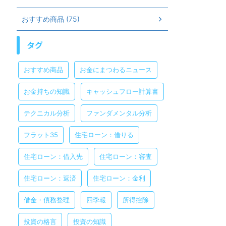
おすすめ商品 (75)
タグ
おすすめ商品
お金にまつわるニュース
お金持ちの知識
キャッシュフロー計算書
テクニカル分析
ファンダメンタル分析
フラット35
住宅ローン：借りる
住宅ローン：借入先
住宅ローン：審査
住宅ローン：返済
住宅ローン：金利
借金・債務整理
四季報
所得控除
投資の格言
投資の知識