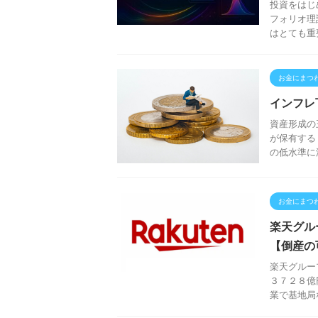
投資をはじ
フォリオ理
はとても重
お金にまつ
インフレ
資産形成の
が保有する
の低水準に
お金にまつ
楽天グル
【倒産の
楽天グルー
３７２８億
業で基地局