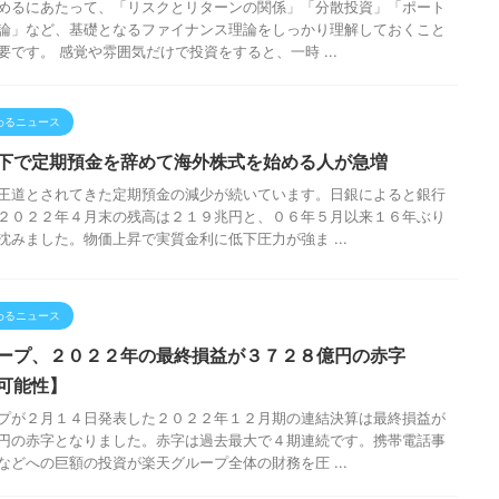
めるにあたって、「リスクとリターンの関係」「分散投資」「ポート
論」など、基礎となるファイナンス理論をしっかり理解しておくこと
要です。 感覚や雰囲気だけで投資をすると、一時 ...
わるニュース
下で定期預金を辞めて海外株式を始める人が急増
王道とされてきた定期預金の減少が続いています。日銀によると銀行
２０２２年４月末の残高は２１９兆円と、０６年５月以来１６年ぶり
沈みました。物価上昇で実質金利に低下圧力が強ま ...
わるニュース
ープ、２０２２年の最終損益が３７２８億円の赤字
可能性】
プが２月１４日発表した２０２２年１２月期の連結決算は最終損益が
円の赤字となりました。赤字は過去最大で４期連続です。携帯電話事
などへの巨額の投資が楽天グループ全体の財務を圧 ...