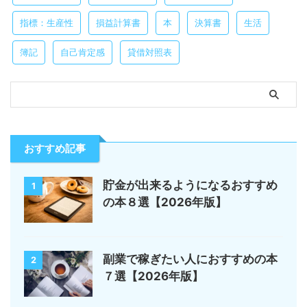
指標：生産性
損益計算書
本
決算書
生活
簿記
自己肯定感
貸借対照表
おすすめ記事
貯金が出来るようになるおすすめ
1
の本８選【2026年版】
副業で稼ぎたい人におすすめの本
2
７選【2026年版】