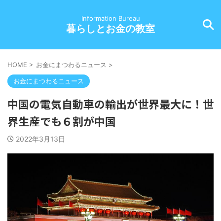
Information Bureau
暮らしとお金の教室
HOME
>
お金にまつわるニュース
>
お金にまつわるニュース
中国の電気自動車の輸出が世界最大に！世
界生産でも６割が中国
2022年3月13日