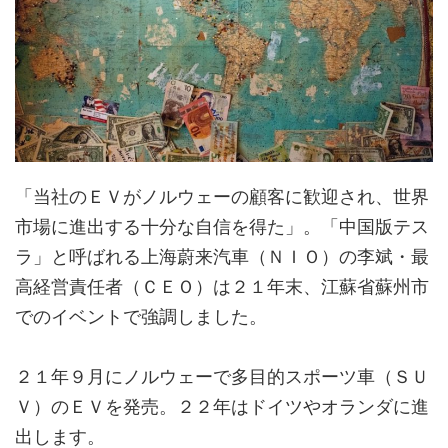
「当社のＥＶがノルウェーの顧客に歓迎され、世界
市場に進出する十分な自信を得た」。「中国版テス
ラ」と呼ばれる上海蔚来汽車（ＮＩＯ）の李斌・最
高経営責任者（ＣＥＯ）は２１年末、江蘇省蘇州市
でのイベントで強調しました。
２１年９月にノルウェーで多目的スポーツ車（ＳＵ
Ｖ）のＥＶを発売。２２年はドイツやオランダに進
出します。