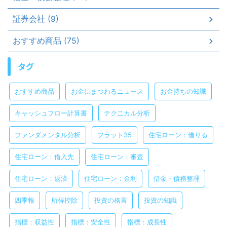
証券会社 (9)
おすすめ商品 (75)
タグ
おすすめ商品
お金にまつわるニュース
お金持ちの知識
キャッシュフロー計算書
テクニカル分析
ファンダメンタル分析
フラット35
住宅ローン：借りる
住宅ローン：借入先
住宅ローン：審査
住宅ローン：返済
住宅ローン：金利
借金・債務整理
四季報
所得控除
投資の格言
投資の知識
指標：収益性
指標：安全性
指標：成長性