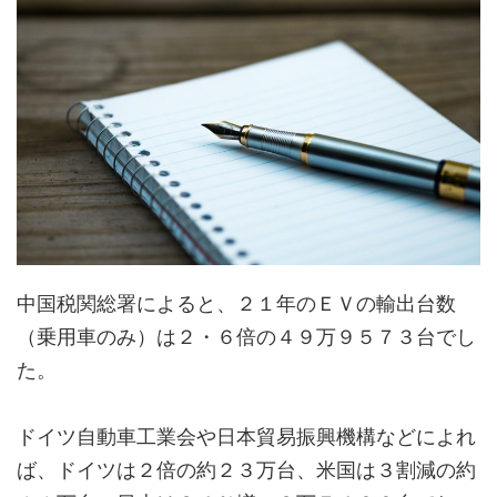
中国税関総署によると、２１年のＥＶの輸出台数
（乗用車のみ）は２・６倍の４９万９５７３台でし
た。
ドイツ自動車工業会や日本貿易振興機構などによれ
ば、ドイツは２倍の約２３万台、米国は３割減の約