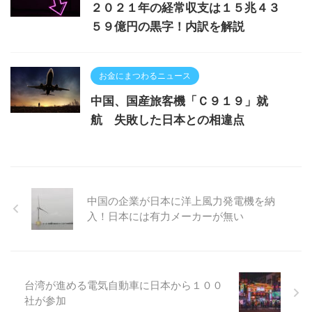
２０２１年の経常収支は１５兆４３
５９億円の黒字！内訳を解説
お金にまつわるニュース
中国、国産旅客機「Ｃ９１９」就
航 失敗した日本との相違点
中国の企業が日本に洋上風力発電機を納
入！日本には有力メーカーが無い
台湾が進める電気自動車に日本から１００
社が参加