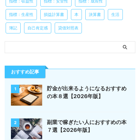
指標：収益性
指標：安全性
指標：成長性
指標：生産性
損益計算書
本
決算書
生活
簿記
自己肯定感
貸借対照表
おすすめ記事
貯金が出来るようになるおすすめ
1
の本８選【2026年版】
副業で稼ぎたい人におすすめの本
2
７選【2026年版】