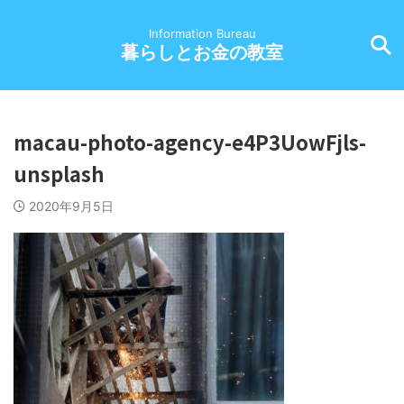
Information Bureau
暮らしとお金の教室
macau-photo-agency-e4P3UowFjls-
unsplash
2020年9月5日