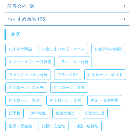
証券会社 (9)
おすすめ商品 (75)
タグ
おすすめ商品
お金にまつわるニュース
お金持ちの知識
キャッシュフロー計算書
テクニカル分析
ファンダメンタル分析
フラット35
住宅ローン：借りる
住宅ローン：借入先
住宅ローン：審査
住宅ローン：返済
住宅ローン：金利
借金・債務整理
四季報
所得控除
投資の格言
投資の知識
指標：収益性
指標：安全性
指標：成長性