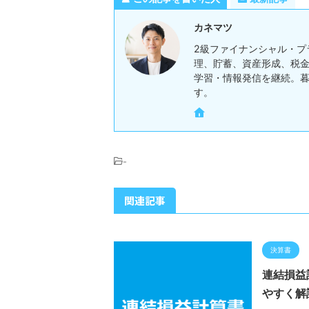
カネマツ
2級ファイナンシャル・プ
理、貯蓄、資産形成、税金
学習・情報発信を継続。
す。
-
関連記事
決算書
連結損益
やすく解