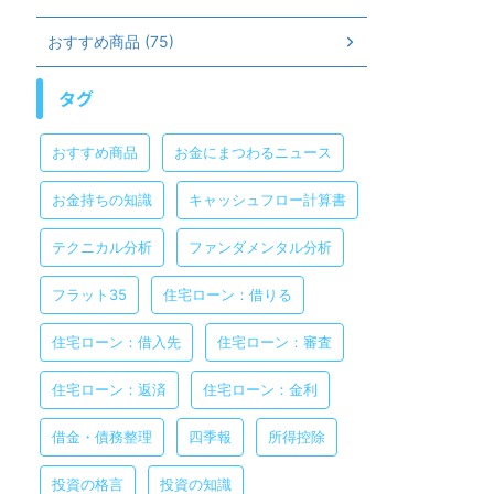
おすすめ商品 (75)
タグ
おすすめ商品
お金にまつわるニュース
お金持ちの知識
キャッシュフロー計算書
テクニカル分析
ファンダメンタル分析
フラット35
住宅ローン：借りる
住宅ローン：借入先
住宅ローン：審査
住宅ローン：返済
住宅ローン：金利
借金・債務整理
四季報
所得控除
投資の格言
投資の知識