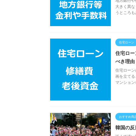
地方銀行や
大きく異な
うところも
住宅ローン
住宅ロー
べき理由
住宅ローン
画を立てる
マンション
おすすめ商
韓国の反