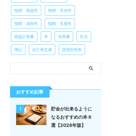
指標：収益性
指標：安全性
指標：成長性
指標：生産性
損益計算書
本
決算書
生活
簿記
自己肯定感
貸借対照表
おすすめ記事
貯金が出来るように
1
なるおすすめの本８
選【2026年版】