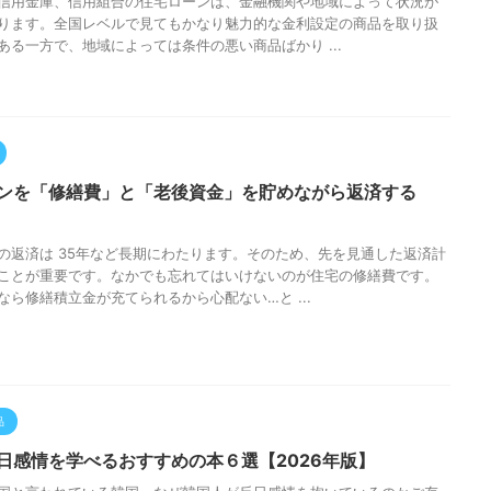
信用金庫、信用組合の住宅ローンは、金融機関や地域によって状況が
ります。全国レベルで見てもかなり魅力的な金利設定の商品を取り扱
ある一方で、地域によっては条件の悪い商品ばかり ...
ンを「修繕費」と「老後資金」を貯めながら返済する
の返済は 35年など長期にわたります。そのため、先を見通した返済計
ことが重要です。なかでも忘れてはいけないのが住宅の修繕費です。
なら修繕積立金が充てられるから心配ない…と ...
品
日感情を学べるおすすめの本６選【2026年版】