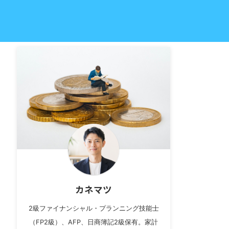
カネマツ
2級ファイナンシャル・プランニング技能士
（FP2級）、AFP、日商簿記2級保有。家計