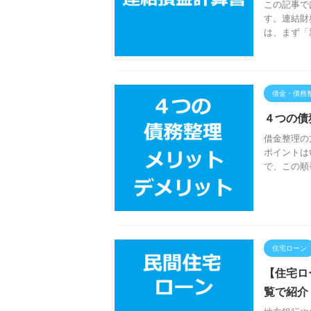
この記事で
す。連結財
は、まず「
借金・債務
４つの債
借金整理の
ポイントは
で、この順
住宅ローン
【住宅ロ
覧で紹介