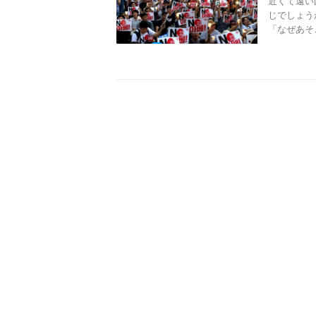
近くて遠い
じでしょう
「なぜあそ