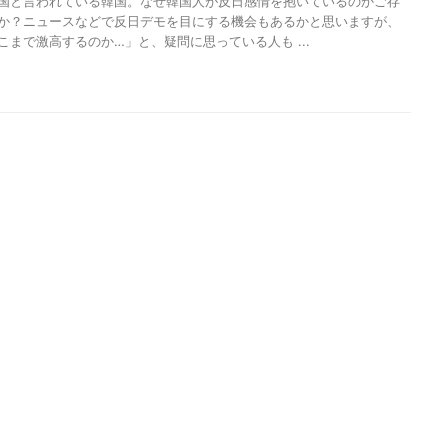
国と言われている韓国。なぜ韓国人が反日感情を抱いているのかご存
か？ニュースなどで反日デモを目にする機会もあるかと思いますが、
こまで激高するのか…」と、疑問に思っている人も ...