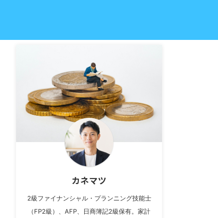
カネマツ
2級ファイナンシャル・プランニング技能士
（FP2級）、AFP、日商簿記2級保有。家計