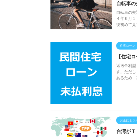
自転車の
自転車の交
４年５月１
後初めて見
住宅ローン
【住宅ロ
返送金利型
す。ただし
あるため、
お金にまつ
台湾がＴ