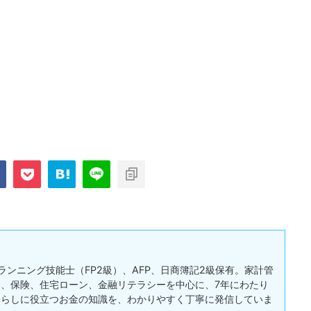
ランニング技能士（FP2級）、AFP、日商簿記2級保有。家計管
、保険、住宅ローン、金融リテラシーを中心に、7年にわたり
暮らしに役立つお金の知識を、わかりやすく丁寧に発信していま