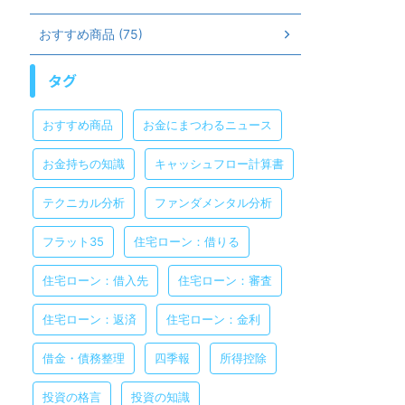
おすすめ商品 (75)
タグ
おすすめ商品
お金にまつわるニュース
お金持ちの知識
キャッシュフロー計算書
テクニカル分析
ファンダメンタル分析
フラット35
住宅ローン：借りる
住宅ローン：借入先
住宅ローン：審査
住宅ローン：返済
住宅ローン：金利
借金・債務整理
四季報
所得控除
投資の格言
投資の知識