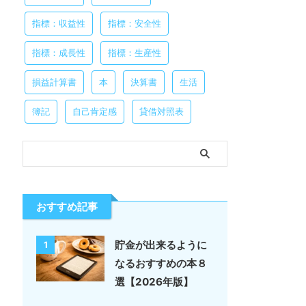
指標：収益性
指標：安全性
指標：成長性
指標：生産性
損益計算書
本
決算書
生活
簿記
自己肯定感
貸借対照表
おすすめ記事
貯金が出来るように
1
なるおすすめの本８
選【2026年版】