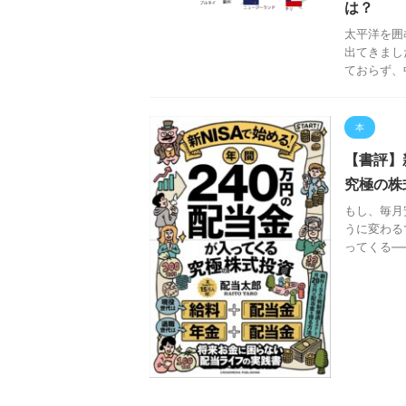
は？
太平洋を囲
出てきまし
ておらず、
本
【書評】
究極の株
もし、毎月
うに変わる
ってくる―