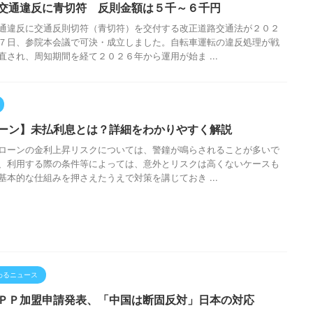
交通違反に青切符 反則金額は５千～６千円
通違反に交通反則切符（青切符）を交付する改正道路交通法が２０２
７日、参院本会議で可決・成立しました。自転車運転の違反処理が戦
直され、周知期間を経て２０２６年から運用が始ま ...
ーン】未払利息とは？詳細をわかりやすく解説
ローンの金利上昇リスクについては、警鐘が鳴らされることが多いで
、利用する際の条件等によっては、意外とリスクは高くないケースも
基本的な仕組みを押さえたうえで対策を講じておき ...
わるニュース
ＰＰ加盟申請発表、「中国は断固反対」日本の対応