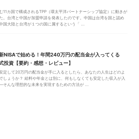
む11カ国で構成されるTPP（環太平洋パートナーシップ協定）に動きが
た。台湾と中国が加盟申請を発表したのです。中国は台湾を国と認め
中国大陸と台湾が１つの国に属するという「 ...
新NISAで始める！年間240万円の配当金が入ってくる
式投資【要約・感想・レビュー】
安定して20万円の配当金が手に入るとしたら、あなたの人生はどのよ
でしょうか？ 給料や年金とは別に、何もしなくても安定した収入が入
―そんな理想的な未来を実現するための方法が ...