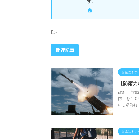
す。
-
関連記事
お金にまつ
【防衛力
政府・与党
防）を１０
にし名称は
お金にまつ