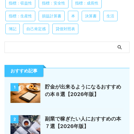
指標：収益性
指標：安全性
指標：成長性
指標：生産性
損益計算書
本
決算書
生活
簿記
自己肯定感
貸借対照表
おすすめ記事
貯金が出来るようになるおすすめ
1
の本８選【2026年版】
副業で稼ぎたい人におすすめの本
2
７選【2026年版】