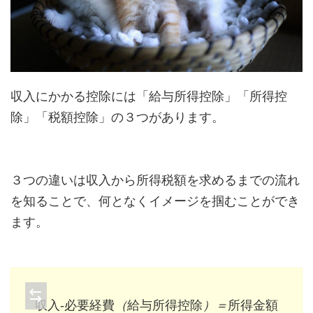
収入にかかる控除には「給与所得控除」「所得控
除」「税額控除」の３つがあります。
３つの違いは収入から所得税額を求めるまでの流れ
を知ることで、何となくイメージを掴むことができ
ます。
収
入
‐
必
要
経
費
（
得
給
金
与
額
所
得
控
除
）
＝
所
収
入
‐
必
要
経
費
（
給
与
所
得
控
除
）
＝
所
得
金
額