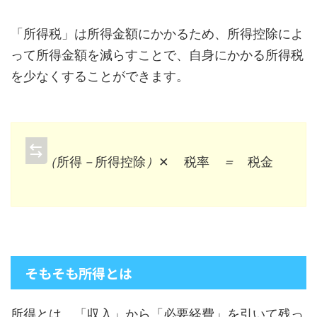
「所得税」は所得金額にかかるため、所得控除によ
って所得金額を減らすことで、自身にかかる所得税
を少なくすることができます。
（
所
得
－
所
得
控
除
金
）
×
税
率
＝
税
（
所
得
－
所
得
控
除
）
税
率
＝
税
金
そもそも所得とは
所得とは、「収入」から「必要経費」を引いて残っ