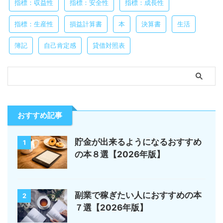
指標：収益性
指標：安全性
指標：成長性
指標：生産性
損益計算書
本
決算書
生活
簿記
自己肯定感
貸借対照表
おすすめ記事
貯金が出来るようになるおすすめ
1
の本８選【2026年版】
副業で稼ぎたい人におすすめの本
2
７選【2026年版】