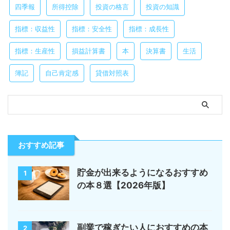
四季報
所得控除
投資の格言
投資の知識
指標：収益性
指標：安全性
指標：成長性
指標：生産性
損益計算書
本
決算書
生活
簿記
自己肯定感
貸借対照表
おすすめ記事
貯金が出来るようになるおすすめ
1
の本８選【2026年版】
副業で稼ぎたい人におすすめの本
2