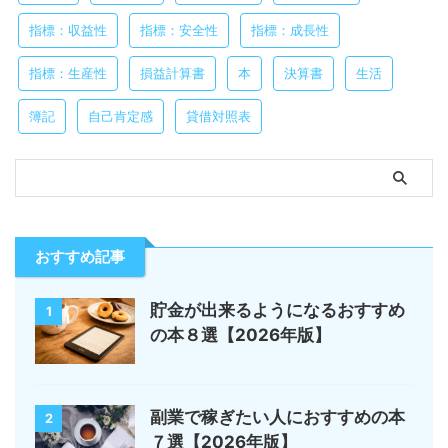
指標：収益性
指標：安全性
指標：成長性
指標：生産性
損益計算書
本
決算書
生活
簿記
自己肯定感
貸借対照表
おすすめ記事
貯金が出来るようになるおすすめ
1
の本８選【2026年版】
副業で稼ぎたい人におすすめの本
2
７選【2026年版】