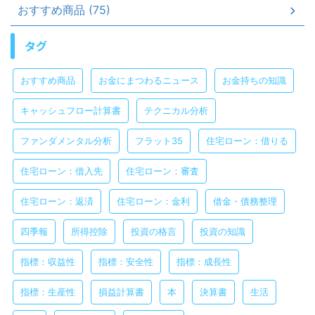
おすすめ商品 (75)
タグ
おすすめ商品
お金にまつわるニュース
お金持ちの知識
キャッシュフロー計算書
テクニカル分析
ファンダメンタル分析
フラット35
住宅ローン：借りる
住宅ローン：借入先
住宅ローン：審査
住宅ローン：返済
住宅ローン：金利
借金・債務整理
四季報
所得控除
投資の格言
投資の知識
指標：収益性
指標：安全性
指標：成長性
指標：生産性
損益計算書
本
決算書
生活