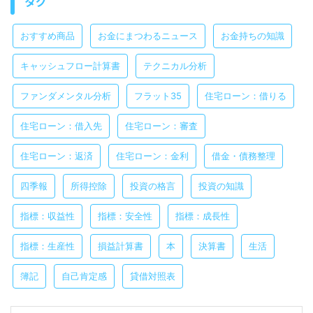
タグ
おすすめ商品
お金にまつわるニュース
お金持ちの知識
キャッシュフロー計算書
テクニカル分析
ファンダメンタル分析
フラット35
住宅ローン：借りる
住宅ローン：借入先
住宅ローン：審査
住宅ローン：返済
住宅ローン：金利
借金・債務整理
四季報
所得控除
投資の格言
投資の知識
指標：収益性
指標：安全性
指標：成長性
指標：生産性
損益計算書
本
決算書
生活
簿記
自己肯定感
貸借対照表