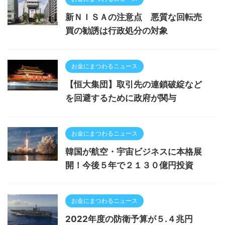
新ＮＩＳＡの注意点 悪質な回転売
買の勧誘は行政処分の対象
お金にまつわるニュース
【恒大集団】取引先の連鎖破綻など
を回避するために政府が関与
お金にまつわるニュース
韓国が航空・宇宙ビジネスに本格展
開！今後５年で２１３０億円投資
お金にまつわるニュース
2022年度の防衛予算が５.４兆円