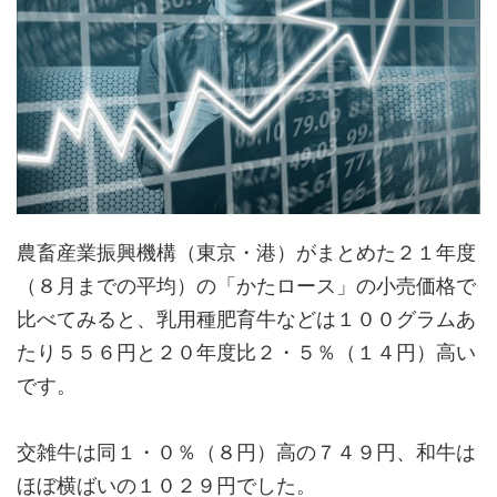
農畜産業振興機構（東京・港）がまとめた２１年度
（８月までの平均）の「かたロース」の小売価格で
比べてみると、乳用種肥育牛などは１００グラムあ
たり５５６円と２０年度比２・５％（１４円）高い
です。
交雑牛は同１・０％（８円）高の７４９円、和牛は
ほぼ横ばいの１０２９円でした。