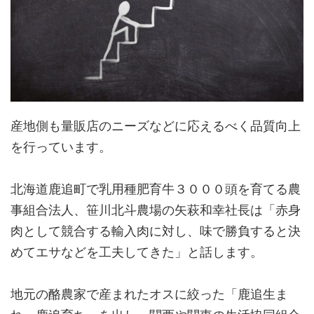
産地側も量販店のニーズなどに応えるべく品質向上
を行っています。
北海道鹿追町で乳用種肥育牛３０００頭を育てる農
事組合法人、笹川北斗農場の矢萩和幸社長は「赤身
肉として競合する輸入肉に対し、味で勝負すると決
めてエサなどを工夫してきた」と話します。
地元の酪農家で産まれたオスに絞った「鹿追生ま