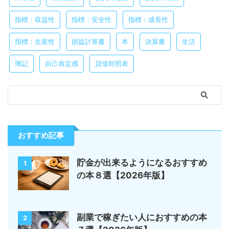
指標：収益性
指標：安全性
指標：成長性
指標：生産性
損益計算書
本
決算書
生活
簿記
自己肯定感
貸借対照表
おすすめ記事
貯金が出来るようになるおすすめ
1
の本８選【2026年版】
副業で稼ぎたい人におすすめの本
2