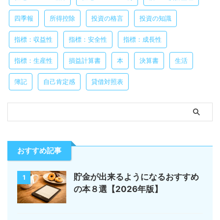
四季報
所得控除
投資の格言
投資の知識
指標：収益性
指標：安全性
指標：成長性
指標：生産性
損益計算書
本
決算書
生活
簿記
自己肯定感
貸借対照表
おすすめ記事
貯金が出来るようになるおすすめ
1
の本８選【2026年版】