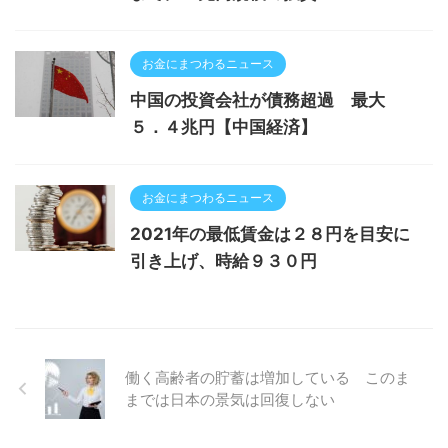
お金にまつわるニュース
中国の投資会社が債務超過 最大
５．４兆円【中国経済】
お金にまつわるニュース
2021年の最低賃金は２８円を目安に
引き上げ、時給９３０円
働く高齢者の貯蓄は増加している このま
までは日本の景気は回復しない