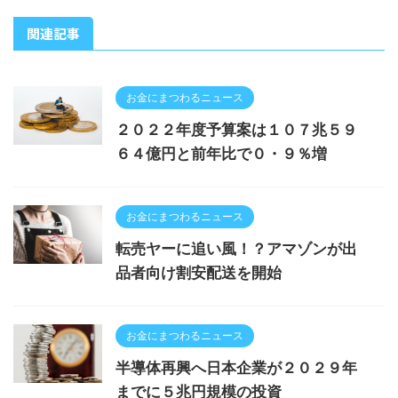
関連記事
お金にまつわるニュース
２０２２年度予算案は１０７兆５９
６４億円と前年比で０・９％増
お金にまつわるニュース
転売ヤーに追い風！？アマゾンが出
品者向け割安配送を開始
お金にまつわるニュース
半導体再興へ日本企業が２０２９年
までに５兆円規模の投資