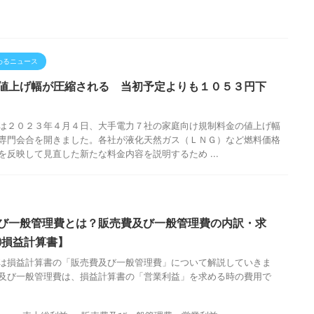
わるニュース
値上げ幅が圧縮される 当初予定よりも１０５３円下
は２０２３年４月４日、大手電力７社の家庭向け規制料金の値上げ幅
専門会合を開きました。各社が液化天然ガス（ＬＮＧ）など燃料価格
を反映して見直した新たな料金内容を説明するため ...
び一般管理費とは？販売費及び一般管理費の内訳・求
損益計算書】
は損益計算書の「販売費及び一般管理費」について解説していきま
及び一般管理費は、損益計算書の「営業利益」を求める時の費用で
売
上
総
利
益
−
販
売
費
及
び
一
般
管
理
費
＝
営
業
利
益