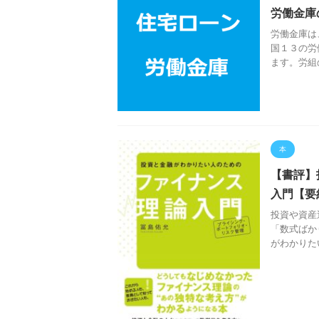
労働金庫
労働金庫は
国１３の労
ます。労組
本
【書評】
入門【要
投資や資産
「数式ばか
がわかりた