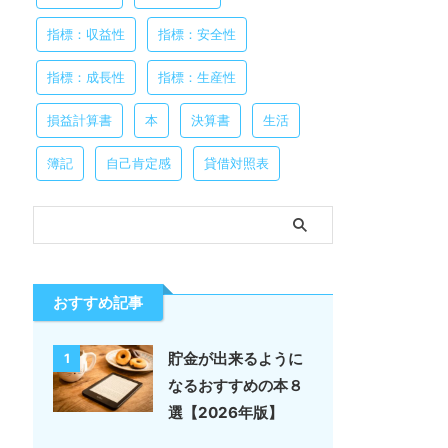
指標：収益性
指標：安全性
指標：成長性
指標：生産性
損益計算書
本
決算書
生活
簿記
自己肯定感
貸借対照表
おすすめ記事
貯金が出来るように
1
なるおすすめの本８
選【2026年版】