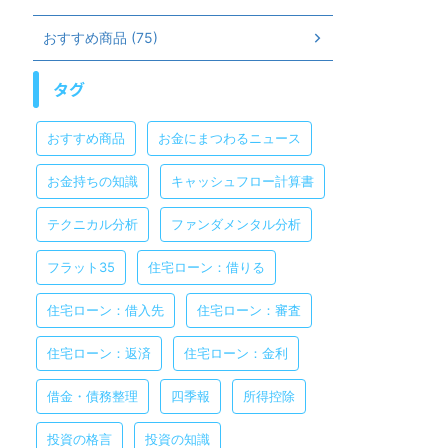
おすすめ商品 (75)
タグ
おすすめ商品
お金にまつわるニュース
お金持ちの知識
キャッシュフロー計算書
テクニカル分析
ファンダメンタル分析
フラット35
住宅ローン：借りる
住宅ローン：借入先
住宅ローン：審査
住宅ローン：返済
住宅ローン：金利
借金・債務整理
四季報
所得控除
投資の格言
投資の知識