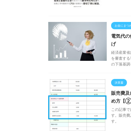
お金にまつ
電気代の
げ
経済産業省
を審査する
の下落基調
決算書
販売費及
め方【②
この記事で
す。販売費
す。