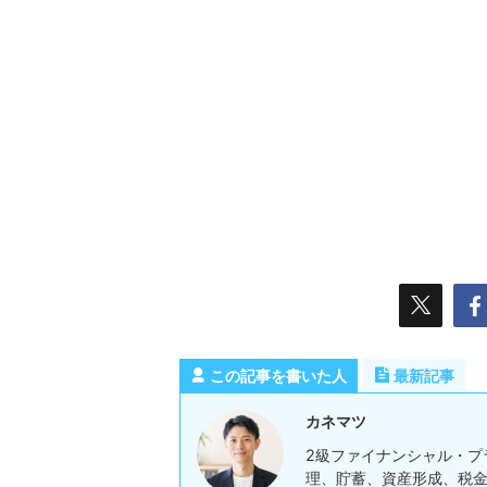
この記事を書いた人
最新記事
カネマツ
2級ファイナンシャル・プ
理、貯蓄、資産形成、税金