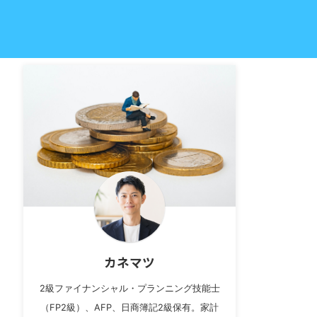
カネマツ
2級ファイナンシャル・プランニング技能士
（FP2級）、AFP、日商簿記2級保有。家計