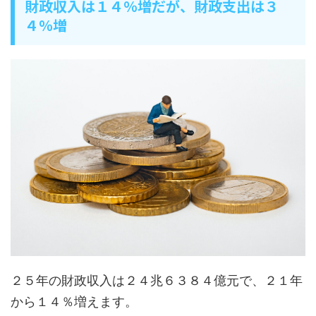
財政収入は１４％増だが、財政支出は３
４％増
２５年の財政収入は２４兆６３８４億元で、２１年
から１４％増えます。