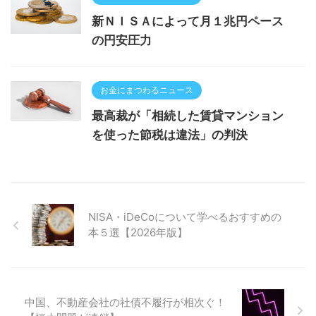
新ＮＩＳＡによって月１兆円ペース
の円安圧力
お金にまつわるニュース
最高裁が「相続した賃貸マンション
を使った節税は違法」の判決
NISA・iDeCoについて学べるおすすめの
本５選【2026年版】
中国、不動産会社の社債不履行が相次ぐ！