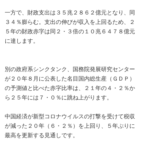
一方で、財政支出は３５兆２８６２億元となり、同
３４％膨らむ。支出の伸びが収入を上回るため、２
５年の財政赤字は同２・３倍の１０兆６４７８億元
に達します。
別の政府系シンクタンク、国務院発展研究センター
が２０年８月に公表した名目国内総生産（ＧＤＰ）
の予測値と比べた赤字比率は、２１年の４・２％か
ら２５年には７・０％に跳ね上がります。
中国経済が新型コロナウイルスの打撃を受けて税収
が減った２０年（６・２％）を上回り、５年ぶりに
最高を更新する見通しです。