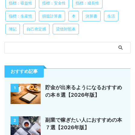
指標：収益性
指標：安全性
指標：成長性
指標：生産性
損益計算書
本
決算書
生活
簿記
自己肯定感
貸借対照表
おすすめ記事
貯金が出来るようになるおすすめ
1
の本８選【2026年版】
副業で稼ぎたい人におすすめの本
2
７選【2026年版】