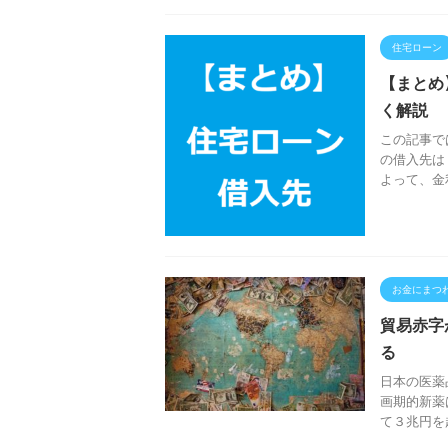
住宅ローン
【まとめ
く解説
この記事で
の借入先は
よって、金
お金にまつ
貿易赤字
る
日本の医薬
画期的新薬
て３兆円を