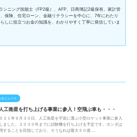
ランニング技能士（FP2級）、AFP、日商簿記2級保有。家計管
、保険、住宅ローン、金融リテラシーを中心に、7年にわたり
暮らしに役立つお金の知識を、わかりやすく丁寧に発信していま
わるニュース
人工衛星を打ち上げる事業に参入！空飛ぶ車も・・・
０２１年９月３０日、人工衛星を宇宙に運ぶ小型ロケット事業に参入
しました。２０３０年までに試験機を打ち上げる予定です。ホンダは
用することを目指しており、そうなれば最大５０億 ...