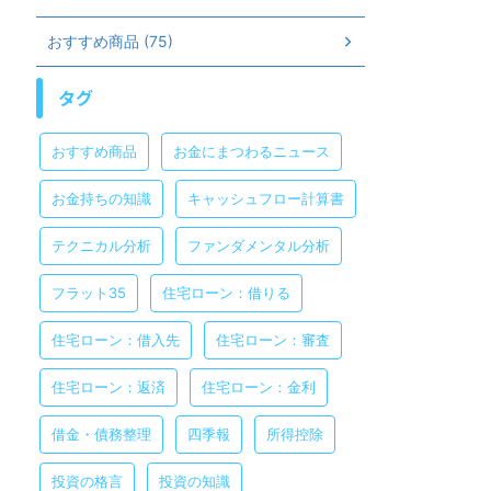
おすすめ商品 (75)
タグ
おすすめ商品
お金にまつわるニュース
お金持ちの知識
キャッシュフロー計算書
テクニカル分析
ファンダメンタル分析
フラット35
住宅ローン：借りる
住宅ローン：借入先
住宅ローン：審査
住宅ローン：返済
住宅ローン：金利
借金・債務整理
四季報
所得控除
投資の格言
投資の知識