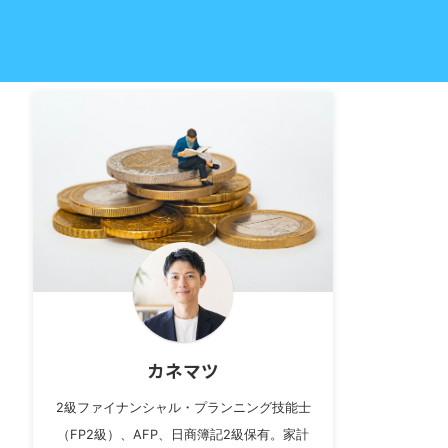
カネマツ
2級ファイナンシャル・プランニング技能士
（FP2級）、AFP、日商簿記2級保有。家計