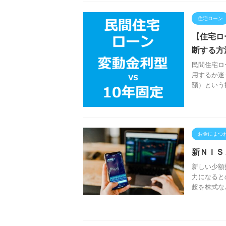
住宅ローン
【住宅ロ
断する方
民間住宅ロ
用するか迷
額）という
お金にまつ
新ＮＩＳ
新しい少額
力になると
超を株式な