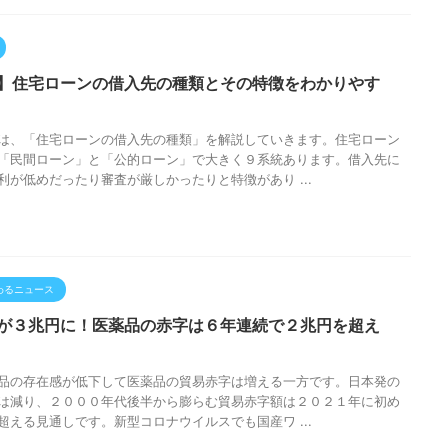
】住宅ローンの借入先の種類とその特徴をわかりやす
は、「住宅ローンの借入先の種類」を解説していきます。住宅ローン
「民間ローン」と「公的ローン」で大きく９系統あります。借入先に
利が低めだったり審査が厳しかったりと特徴があり ...
わるニュース
が３兆円に！医薬品の赤字は６年連続で２兆円を超え
品の存在感が低下して医薬品の貿易赤字は増える一方です。日本発の
は減り、２０００年代後半から膨らむ貿易赤字額は２０２１年に初め
超える見通しです。新型コロナウイルスでも国産ワ ...