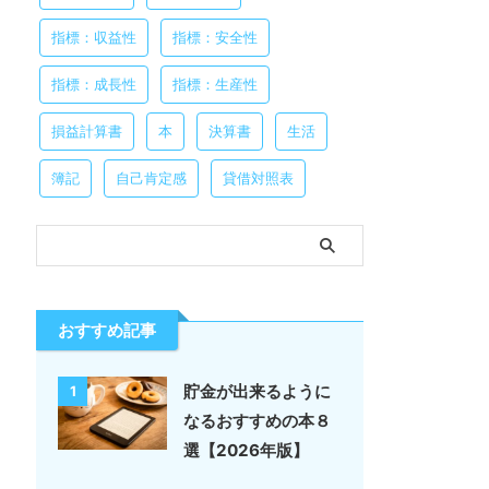
指標：収益性
指標：安全性
指標：成長性
指標：生産性
損益計算書
本
決算書
生活
簿記
自己肯定感
貸借対照表
おすすめ記事
貯金が出来るように
1
なるおすすめの本８
選【2026年版】