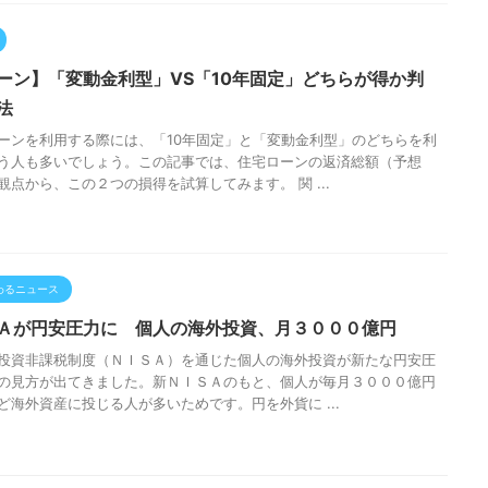
ーン】「変動金利型」VS「10年固定」どちらが得か判
法
ーンを利用する際には、「10年固定」と「変動金利型」のどちらを利
う人も多いでしょう。この記事では、住宅ローンの返済総額（予想
観点から、この２つの損得を試算してみます。 関 ...
わるニュース
Ａが円安圧力に 個人の海外投資、月３０００億円
投資非課税制度（ＮＩＳＡ）を通じた個人の海外投資が新たな円安圧
の見方が出てきました。新ＮＩＳＡのもと、個人が毎月３０００億円
ど海外資産に投じる人が多いためです。円を外貨に ...