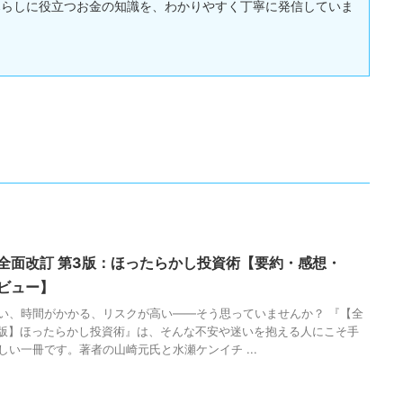
暮らしに役立つお金の知識を、わかりやすく丁寧に発信していま
全面改訂 第3版：ほったらかし投資術【要約・感想・
ビュー】
い、時間がかかる、リスクが高い——そう思っていませんか？ 『【全
3版】ほったらかし投資術』は、そんな不安や迷いを抱える人にこそ手
しい一冊です。著者の山崎元氏と水瀬ケンイチ ...