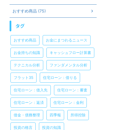
おすすめ商品 (75)
タグ
おすすめ商品
お金にまつわるニュース
お金持ちの知識
キャッシュフロー計算書
テクニカル分析
ファンダメンタル分析
フラット35
住宅ローン：借りる
住宅ローン：借入先
住宅ローン：審査
住宅ローン：返済
住宅ローン：金利
借金・債務整理
四季報
所得控除
投資の格言
投資の知識