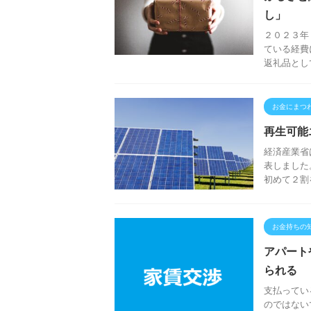
し」
２０２３年
ている経費
返礼品とし
お金にまつ
再生可能
経済産業省
表しました
初めて２割
お金持ちの
アパート
られる
支払ってい
のではない