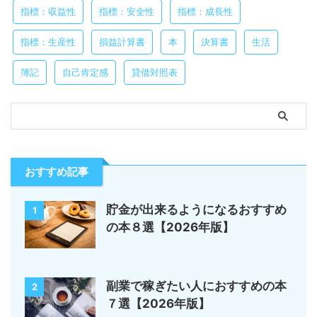
指標：収益性
指標：安全性
指標：成長性
指標：生産性
損益計算書
本
決算書
生活
簿記
自己肯定感
貸借対照表
おすすめ記事
貯金が出来るようになるおすすめ
1
の本８選【2026年版】
副業で稼ぎたい人におすすめの本
2
７選【2026年版】