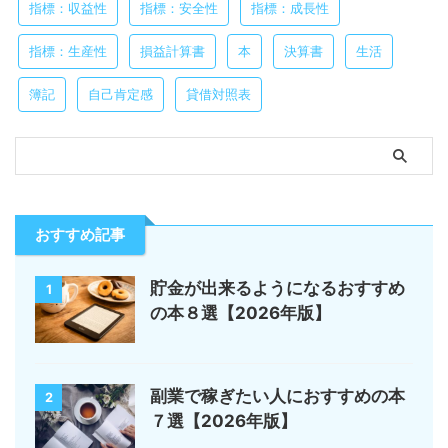
指標：収益性
指標：安全性
指標：成長性
指標：生産性
損益計算書
本
決算書
生活
簿記
自己肯定感
貸借対照表
おすすめ記事
貯金が出来るようになるおすすめ
1
の本８選【2026年版】
副業で稼ぎたい人におすすめの本
2
７選【2026年版】