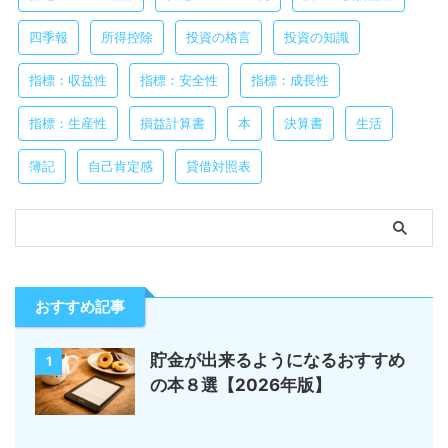
四季報
所得控除
投資の格言
投資の知識
指標：収益性
指標：安全性
指標：成長性
指標：生産性
損益計算書
本
決算書
生活
簿記
自己肯定感
貸借対照表
おすすめ記事
貯金が出来るようになるおすすめ
1
の本８選【2026年版】