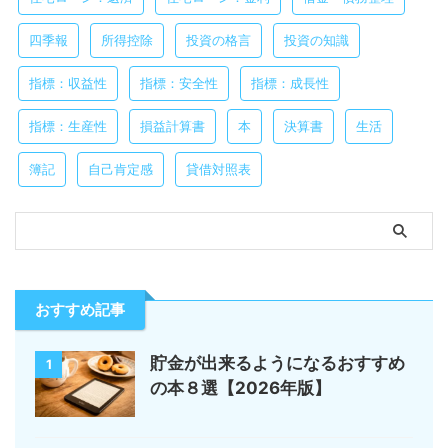
四季報
所得控除
投資の格言
投資の知識
指標：収益性
指標：安全性
指標：成長性
指標：生産性
損益計算書
本
決算書
生活
簿記
自己肯定感
貸借対照表
おすすめ記事
貯金が出来るようになるおすすめ
1
の本８選【2026年版】