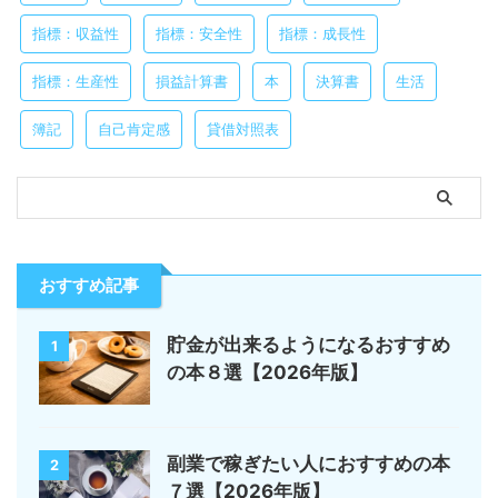
指標：収益性
指標：安全性
指標：成長性
指標：生産性
損益計算書
本
決算書
生活
簿記
自己肯定感
貸借対照表
おすすめ記事
貯金が出来るようになるおすすめ
1
の本８選【2026年版】
副業で稼ぎたい人におすすめの本
2
７選【2026年版】