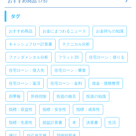
おすすめ商品 (75)
タグ
おすすめ商品
お金にまつわるニュース
お金持ちの知識
キャッシュフロー計算書
テクニカル分析
ファンダメンタル分析
フラット35
住宅ローン：借りる
住宅ローン：借入先
住宅ローン：審査
住宅ローン：返済
住宅ローン：金利
借金・債務整理
四季報
所得控除
投資の格言
投資の知識
指標：収益性
指標：安全性
指標：成長性
指標：生産性
損益計算書
本
決算書
生活
簿記
自己肯定感
貸借対照表