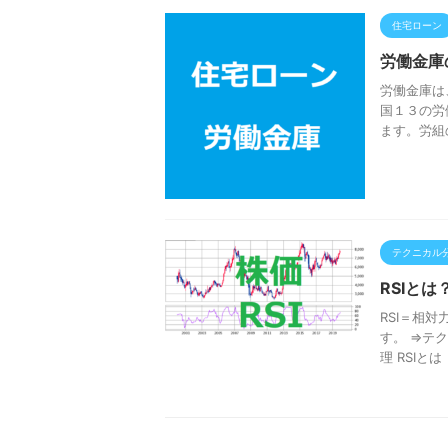
住宅ローン
労働金庫
労働金庫は
国１３の労
ます。労組
テクニカル
RSIと
RSI＝相
す。 ⇒テ
理 RSIと