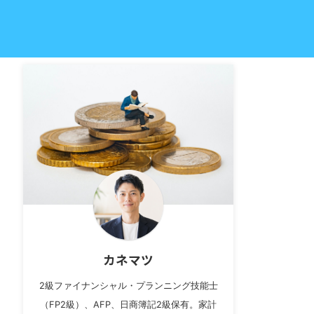
カネマツ
2級ファイナンシャル・プランニング技能士
（FP2級）、AFP、日商簿記2級保有。家計