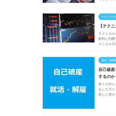
テクニカル
【テクニ
テクニカル
材料に判断
クニカル分
借金・債務
自己破産
するのか
多くの方に
をした方と
産した者が