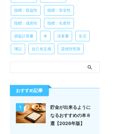
指標：収益性
指標：安全性
指標：成長性
指標：生産性
損益計算書
本
決算書
生活
簿記
自己肯定感
貸借対照表
おすすめ記事
貯金が出来るように
1
なるおすすめの本８
選【2026年版】