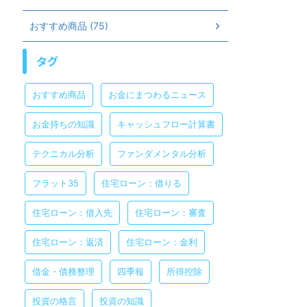
おすすめ商品 (75)
タグ
おすすめ商品
お金にまつわるニュース
お金持ちの知識
キャッシュフロー計算書
テクニカル分析
ファンダメンタル分析
フラット35
住宅ローン：借りる
住宅ローン：借入先
住宅ローン：審査
住宅ローン：返済
住宅ローン：金利
借金・債務整理
四季報
所得控除
投資の格言
投資の知識