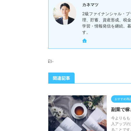
カネマツ
2級ファイナンシャル・プ
理、貯蓄、資産形成、税金
学習・情報発信を継続。
す。
-
関連記事
おすすめ商
副業で稼
今よりもも
入アップの
ることです