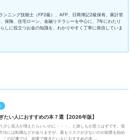
ランニング技能士（FP2級）、AFP、日商簿記2級保有。家計管
、保険、住宅ローン、金融リテラシーを中心に、7年にわたり
暮らしに役立つお金の知識を、わかりやすく丁寧に発信していま
品
ぎたい人におすすめの本７選【2026年版】
う少し収入が増えたらいいのに・・・、と誰しもが思うはずです。収
方法には転職などがありますが、最もリスクが少ないのが副業を始め
。この記事では、副業で稼ぎたい人におすすめの本 ...