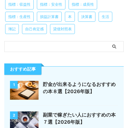
指標：収益性
指標：安全性
指標：成長性
指標：生産性
損益計算書
本
決算書
生活
簿記
自己肯定感
貸借対照表
おすすめ記事
貯金が出来るようになるおすすめ
1
の本８選【2026年版】
副業で稼ぎたい人におすすめの本
2
７選【2026年版】