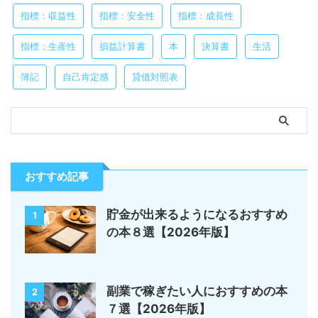
指標：収益性
指標：安全性
指標：成長性
指標：生産性
損益計算書
本
決算書
生活
簿記
自己肯定感
貸借対照表
おすすめ記事
貯金が出来るようになるおすすめ
1
の本８選【2026年版】
副業で稼ぎたい人におすすめの本
2
７選【2026年版】