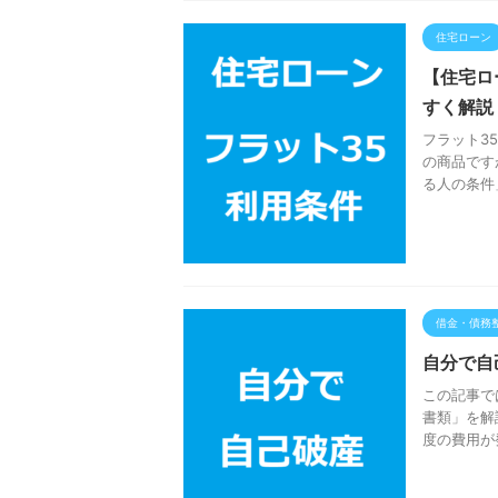
住宅ローン
【住宅ロ
すく解説
フラット3
の商品です
る人の条件
借金・債務
自分で自
この記事で
書類」を解
度の費用が