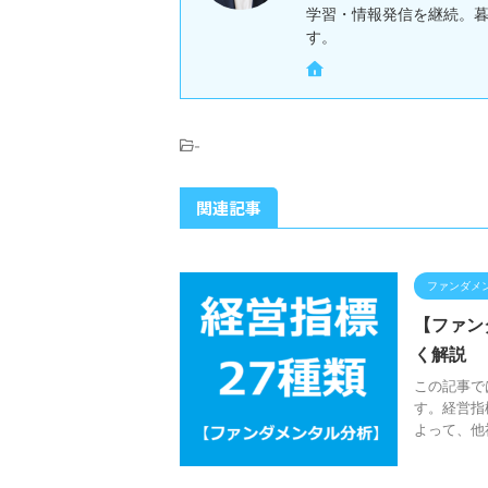
学習・情報発信を継続。
す。
-
関連記事
ファンダメ
【ファン
く解説
この記事で
す。経営指
よって、他