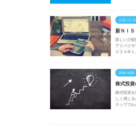
お金にまつ
新ＮＩＳ
新しい少額
アドバイザ
０２４年１
投資の知識
株式投資
株式投資を
しく感じる
テップでわ