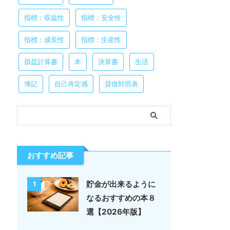
指標：収益性
指標：安全性
指標：成長性
指標：生産性
損益計算書
本
決算書
生活
簿記
自己肯定感
貸借対照表
おすすめ記事
貯金が出来るように
1
なるおすすめの本８
選【2026年版】