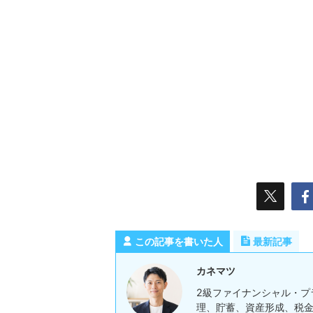
この記事を書いた人
最新記事
カネマツ
2級ファイナンシャル・プ
理、貯蓄、資産形成、税金