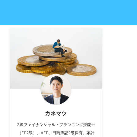
カネマツ
2級ファイナンシャル・プランニング技能士
（FP2級）、AFP、日商簿記2級保有。家計