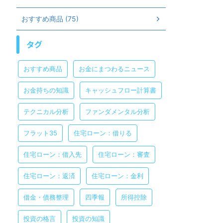
おすすめ商品 (75)
タグ
おすすめ商品
お金にまつわるニュース
お金持ちの知識
キャッシュフロー計算書
テクニカル分析
ファンダメンタル分析
フラット35
住宅ローン：借りる
住宅ローン：借入先
住宅ローン：審査
住宅ローン：返済
住宅ローン：金利
借金・債務整理
四季報
所得控除
投資の格言
投資の知識