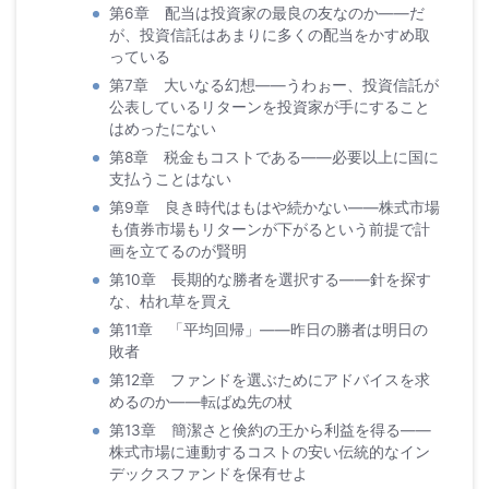
第6章 配当は投資家の最良の友なのか――だ
が、投資信託はあまりに多くの配当をかすめ取
っている
第7章 大いなる幻想――うわぉー、投資信託が
公表しているリターンを投資家が手にすること
はめったにない
第8章 税金もコストである――必要以上に国に
支払うことはない
第9章 良き時代はもはや続かない――株式市場
も債券市場もリターンが下がるという前提で計
画を立てるのが賢明
第10章 長期的な勝者を選択する――針を探す
な、枯れ草を買え
第11章 「平均回帰」――昨日の勝者は明日の
敗者
第12章 ファンドを選ぶためにアドバイスを求
めるのか――転ばぬ先の杖
第13章 簡潔さと倹約の王から利益を得る――
株式市場に連動するコストの安い伝統的なイン
デックスファンドを保有せよ