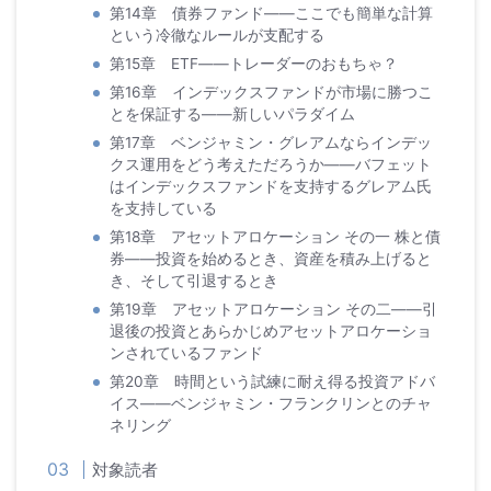
第14章 債券ファンド――ここでも簡単な計算
という冷徹なルールが支配する
第15章 ETF――トレーダーのおもちゃ？
第16章 インデックスファンドが市場に勝つこ
とを保証する――新しいパラダイム
第17章 ベンジャミン・グレアムならインデッ
クス運用をどう考えただろうか――バフェット
はインデックスファンドを支持するグレアム氏
を支持している
第18章 アセットアロケーション その一 株と債
券――投資を始めるとき、資産を積み上げると
き、そして引退するとき
第19章 アセットアロケーション その二――引
退後の投資とあらかじめアセットアロケーショ
ンされているファンド
第20章 時間という試練に耐え得る投資アドバ
イス――ベンジャミン・フランクリンとのチャ
ネリング
対象読者