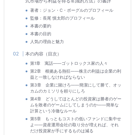
式市場から利益を得る常識的方法』の書評
著者：ジョン・C・ボーグルのプロフィール
監修：長尾 慎太郎のプロフィール
本書の要約
本書の目的
人気の理由と魅力
本の内容（目次）
第1章 寓話――ゴットロックス家の人々
第2章 根拠ある熱狂――株主の利益は企業の利
益と一致しなければならない
第3章 企業に賭けろ――簡潔にして勝て、オッ
カムのカミソリを頼りにしろ
第4章 どうしてほとんどの投資家は勝者のゲー
ムを敗者のゲームにしてしまうのか――簡単な
計算という冷徹なルール
第5章 もっともコストの低いファンドに集中せ
よ――資産運用会社の取り分が増えれば、それ
だけ投資家が手にするものは減る