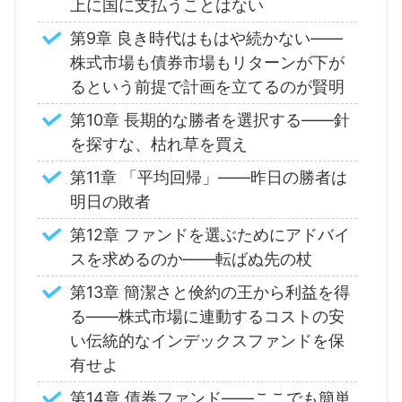
上に国に支払うことはない
第9章 良き時代はもはや続かない――
株式市場も債券市場もリターンが下が
るという前提で計画を立てるのが賢明
第10章 長期的な勝者を選択する――針
を探すな、枯れ草を買え
第11章 「平均回帰」――昨日の勝者は
明日の敗者
第12章 ファンドを選ぶためにアドバイ
スを求めるのか――転ばぬ先の杖
第13章 簡潔さと倹約の王から利益を得
る――株式市場に連動するコストの安
い伝統的なインデックスファンドを保
有せよ
第14章 債券ファンド――ここでも簡単