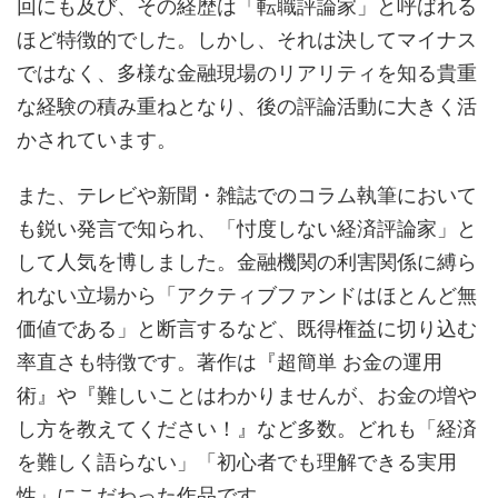
回にも及び、その経歴は「転職評論家」と呼ばれる
ほど特徴的でした。しかし、それは決してマイナス
ではなく、多様な金融現場のリアリティを知る貴重
な経験の積み重ねとなり、後の評論活動に大きく活
かされています。
また、テレビや新聞・雑誌でのコラム執筆において
も鋭い発言で知られ、「忖度しない経済評論家」と
して人気を博しました。金融機関の利害関係に縛ら
れない立場から「アクティブファンドはほとんど無
価値である」と断言するなど、既得権益に切り込む
率直さも特徴です。著作は『超簡単 お金の運用
術』や『難しいことはわかりませんが、お金の増や
し方を教えてください！』など多数。どれも「経済
を難しく語らない」「初心者でも理解できる実用
性」にこだわった作品です。