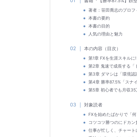
書籍『【勝率87.5%】鉄
著者：笹田喬志のプロフ
本書の要約
本書の目的
人気の理由と魅力
本の内容（目次）
第1章 FXを生涯スキル
第2章 鬼速で成長する
第3章 ダマシは「環境認
第4章 勝率87.5%「ス
第5章 初心者でも月収3
対象読者
FXを始めたばかりで「
コツコツ勝つのにドカン
仕事が忙しく、チャート