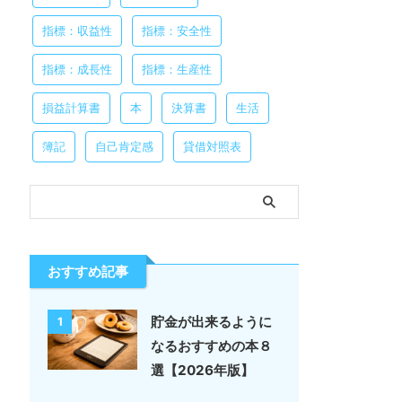
指標：収益性
指標：安全性
指標：成長性
指標：生産性
損益計算書
本
決算書
生活
簿記
自己肯定感
貸借対照表
おすすめ記事
貯金が出来るように
1
なるおすすめの本８
選【2026年版】