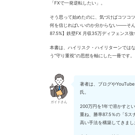
「FXで一発逆転したい」。
そう思って始めたのに、気づけばコツコ
何を信じればいいのか分からない――そ
87.5%】鉄壁FX 月収35万ディフェン
本書は、ハイリスク・ハイリターンでは
う“守り重視”の思想を軸にした一冊です。
著者は、ブログやYouTu
氏。
ガイドさん
200万円を1年で溶かす
重ね、勝率87.5％の「S
高い手法を構築してきまし