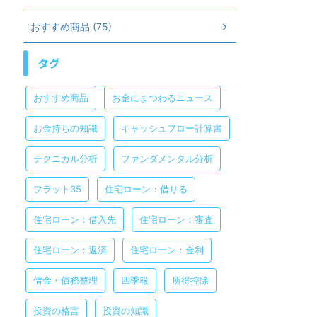
おすすめ商品 (75)
タグ
おすすめ商品
お金にまつわるニュース
お金持ちの知識
キャッシュフロー計算書
テクニカル分析
ファンダメンタル分析
フラット35
住宅ローン：借りる
住宅ローン：借入先
住宅ローン：審査
住宅ローン：返済
住宅ローン：金利
借金・債務整理
四季報
所得控除
投資の格言
投資の知識