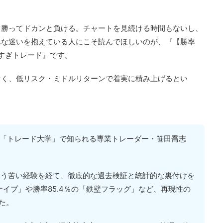
ツ勝ってドカンと負ける。チャートを見続ける時間もないし、
んな迷いを抱えている人にこそ読んでほしいのが、『【勝率
ス強すぎトレード』です。
なく、低リスク・ミドルリターンで着実に積み上げるとい
be「トレード大学」で知られる専業トレーダー・笹田喬志
という苦い経験を経て、徹底的な過去検証と統計的な裏付けを
スナイプ」や勝率85.4％の「鉄壁フラッグ」など、再現性の
た。