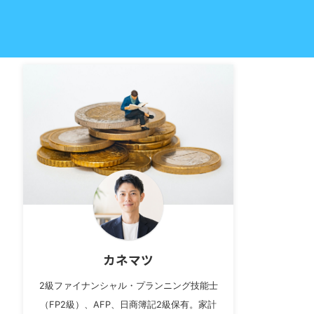
カネマツ
2級ファイナンシャル・プランニング技能士
（FP2級）、AFP、日商簿記2級保有。家計