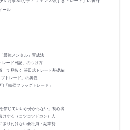
壁FX 月収35万ディフェンス強すぎトレード』の書評
ィール
に!「最強メンタル」育成法
「トレード日記」のつけ方
識」で見抜く 笹田式トレード基礎編
ナイプトレード」の奥義
5万!「鉄壁フラッグトレード」
何を信じていいか分からない」初心者
負けする（コツコツドカン）人
に張り付けない会社員・副業勢