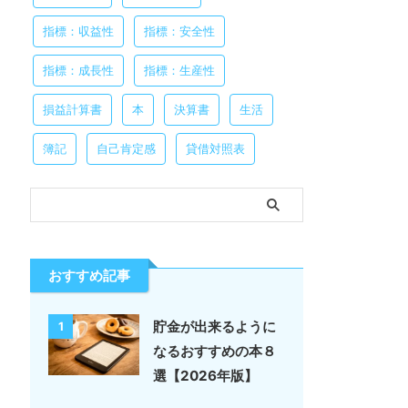
指標：収益性
指標：安全性
指標：成長性
指標：生産性
損益計算書
本
決算書
生活
簿記
自己肯定感
貸借対照表
おすすめ記事
貯金が出来るように
1
なるおすすめの本８
選【2026年版】