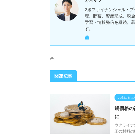
カネマツ
2級ファイナンシャル・プ
理、貯蓄、資産形成、税金
学習・情報発信を継続。
す。
-
関連記事
お金にまつ
銅価格の
に
ウクライナ
玉の材料の