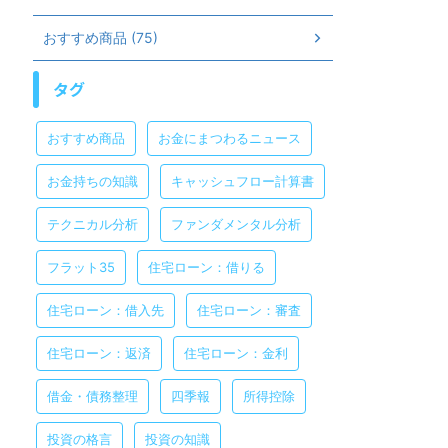
おすすめ商品 (75)
タグ
おすすめ商品
お金にまつわるニュース
お金持ちの知識
キャッシュフロー計算書
テクニカル分析
ファンダメンタル分析
フラット35
住宅ローン：借りる
住宅ローン：借入先
住宅ローン：審査
住宅ローン：返済
住宅ローン：金利
借金・債務整理
四季報
所得控除
投資の格言
投資の知識