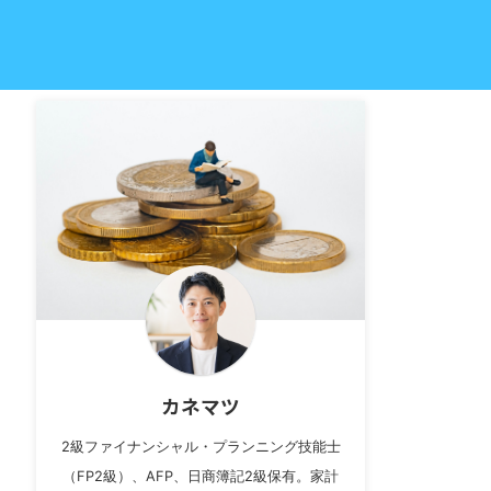
カネマツ
2級ファイナンシャル・プランニング技能士
（FP2級）、AFP、日商簿記2級保有。家計