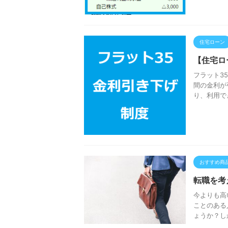
住宅ローン
【住宅ロ
フラット3
間の金利が
り、利用で
おすすめ商
転職を考
今よりも高
ことのある
ょうか？し