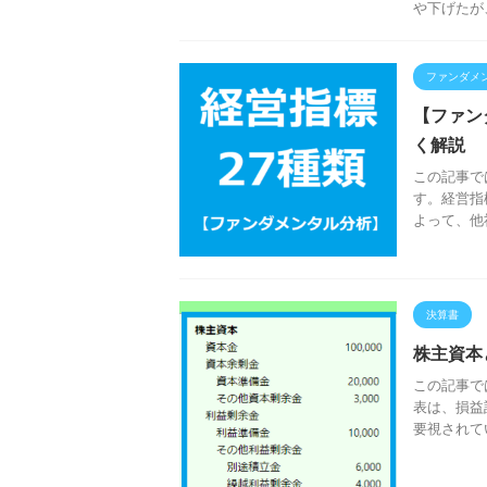
や下げたが
ファンダメ
【ファン
く解説
この記事で
す。経営指
よって、他
決算書
株主資本
この記事で
表は、損益
要視されて