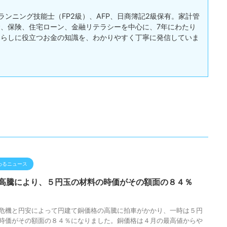
ランニング技能士（FP2級）、AFP、日商簿記2級保有。家計管
、保険、住宅ローン、金融リテラシーを中心に、7年にわたり
暮らしに役立つお金の知識を、わかりやすく丁寧に発信していま
わるニュース
高騰により、５円玉の材料の時価がその額面の８４％
危機と円安によって円建て銅価格の高騰に拍車がかかり、一時は５円
時価がその額面の８４％になりました。銅価格は４月の最高値からや