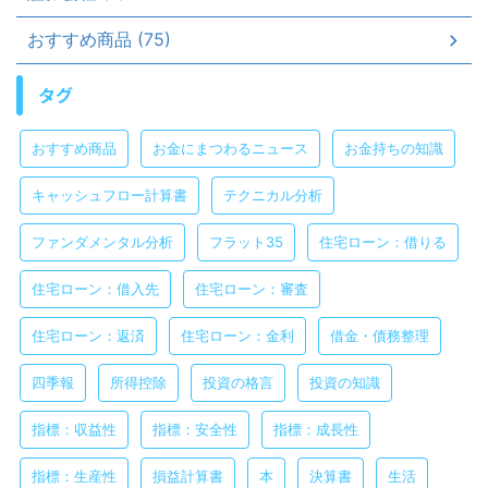
おすすめ商品 (75)
タグ
おすすめ商品
お金にまつわるニュース
お金持ちの知識
キャッシュフロー計算書
テクニカル分析
ファンダメンタル分析
フラット35
住宅ローン：借りる
住宅ローン：借入先
住宅ローン：審査
住宅ローン：返済
住宅ローン：金利
借金・債務整理
四季報
所得控除
投資の格言
投資の知識
指標：収益性
指標：安全性
指標：成長性
指標：生産性
損益計算書
本
決算書
生活