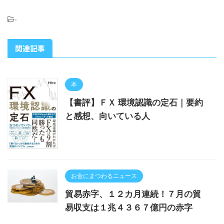
-
関連記事
本
【書評】ＦＸ 環境認識の定石｜要約
と感想、向いている人
お金にまつわるニュース
貿易赤字、１２カ月連続！７月の貿
易収支は１兆４３６７億円の赤字