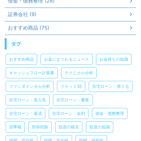
借金・債務整理 (28)
証券会社 (9)
おすすめ商品 (75)
タグ
おすすめ商品
お金にまつわるニュース
お金持ちの知識
キャッシュフロー計算書
テクニカル分析
ファンダメンタル分析
フラット35
住宅ローン：借りる
住宅ローン：借入先
住宅ローン：審査
住宅ローン：返済
住宅ローン：金利
借金・債務整理
四季報
所得控除
投資の格言
投資の知識
指標：収益性
指標：安全性
指標：成長性