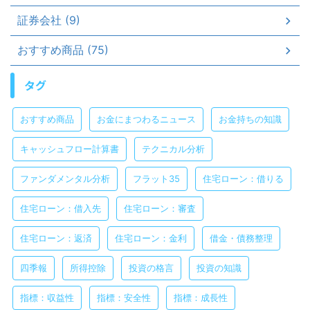
証券会社 (9)
おすすめ商品 (75)
タグ
おすすめ商品
お金にまつわるニュース
お金持ちの知識
キャッシュフロー計算書
テクニカル分析
ファンダメンタル分析
フラット35
住宅ローン：借りる
住宅ローン：借入先
住宅ローン：審査
住宅ローン：返済
住宅ローン：金利
借金・債務整理
四季報
所得控除
投資の格言
投資の知識
指標：収益性
指標：安全性
指標：成長性