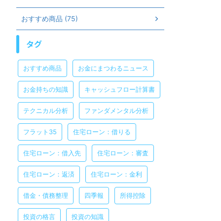
おすすめ商品 (75)
タグ
おすすめ商品
お金にまつわるニュース
お金持ちの知識
キャッシュフロー計算書
テクニカル分析
ファンダメンタル分析
フラット35
住宅ローン：借りる
住宅ローン：借入先
住宅ローン：審査
住宅ローン：返済
住宅ローン：金利
借金・債務整理
四季報
所得控除
投資の格言
投資の知識