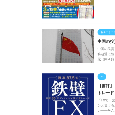
お金にまつ
中国の投
中国の民営
務超過に陥
元（約４兆
本
【書評】
トレード
「FXで一
ンと負ける
い――そん