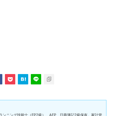
ランニング技能士（FP2級）、AFP、日商簿記2級保有。家計管