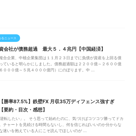
わるニュース
資会社が債務超過 最大５．４兆円【中国経済】
複合企業、中植企業集団は１１月２３日までに負債が資産を上回る債
っていると明らかにしました。債務超過額は２２００億～２６００億
６０００億～５兆４０００億円）にのぼります。中 ...
【勝率87.5%】鉄壁FX 月収35万ディフェンス強すぎ
【要約・目次・感想】
発逆転したい」。 そう思って始めたのに、気づけばコツコツ勝ってドカ
。チャートを見続ける時間もないし、何を信じればいいのか分からな
な迷いを抱えている人にこそ読んでほしいのが ...