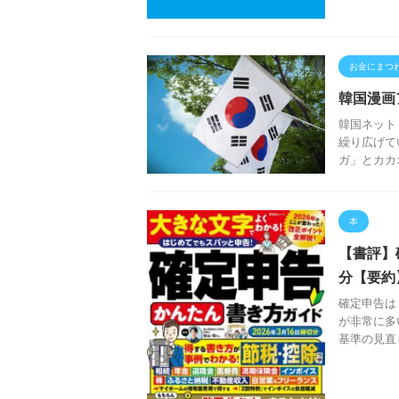
お金にまつ
韓国漫画
韓国ネット
繰り広げて
ガ」とカカ
本
【書評】
分【要約
確定申告は
が非常に多
基準の見直