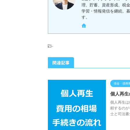
理、貯蓄、資産形成、税金
学習・情報発信を継続。
す。
-
関連記事
借金・債務
個人再生
個人再生は
頼するのが
士と司法書