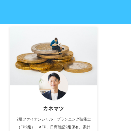
カネマツ
2級ファイナンシャル・プランニング技能士
（FP2級）、AFP、日商簿記2級保有。家計