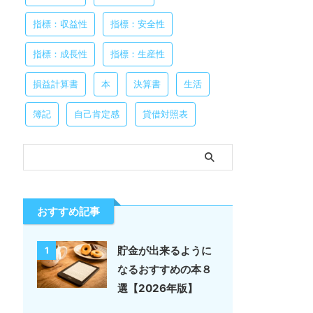
指標：収益性
指標：安全性
指標：成長性
指標：生産性
損益計算書
本
決算書
生活
簿記
自己肯定感
貸借対照表
おすすめ記事
貯金が出来るように
1
なるおすすめの本８
選【2026年版】