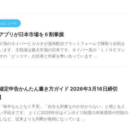
わるニュース
アプリが日本市場を６割掌握
２強のネイバーとカカオが漫画配信プラットフォームで陣取り合戦を
います。主戦場は最大市場の日本です。ネイバー系の「ＬＩＮＥマン
オの「ピッコマ」が読者と作家を奪い合っています ...
確定申告かんたん書き方ガイド 2026年3月16日締切
】
「毎年なんとなく不安」「自分も対象なのか分からない」と感じる人
い手続きです。 とくに2026年分はインボイス制度の本格適用や控除の
しなど、従来よりも判断が複雑になっていま ...